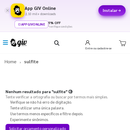
App GIV Online
Instalar
10 mil+ downloads
5% OFF
APPGIVONLINE
*verifique condições
Entre
ou cadastre-se
Home
sulfite
Nenhum resultado para
"sulfite"
🧐
Tente verificar a ortografia ou buscar por termos mais simples.
Verifique se não há erro de digitação.
Tente utilizar uma única palavra.
Use termos menos específicos e filtre depois.
Experimente sinônimos.
Solicitar orçamento personalizado