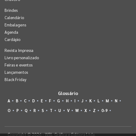
Brindes
Calendário
Embalagens
Agenda
Cardápio
Revista Impressa
Livro personalizado
Feiras e eventos
Lançamentos
Black Friday
Glossário
A
B
C
D
E
F
G
H
I
J
K
L
M
N
O
P
Q
R
S
T
U
V
W
X
Z
0-9
Copyright © 2026 - WBL Gráfica e Editora Ltda.