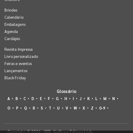
Brindes
Calendário
Embalagens
Agenda
Cardápio
Revista Impressa
Livro personalizado
Feiras e eventos
Lançamentos
Black Friday
Glossário
A
B
C
D
E
F
G
H
I
J
K
L
M
N
O
P
Q
R
S
T
U
V
W
X
Z
0-9
Copyright © 2026 - WBL Gráfica e Editora Ltda.