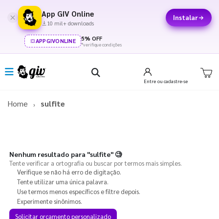
App GIV Online
Instalar
10 mil+ downloads
5% OFF
APPGIVONLINE
*verifique condições
Entre
ou cadastre-se
Home
sulfite
Nenhum resultado para
"sulfite"
🧐
Tente verificar a ortografia ou buscar por termos mais simples.
Verifique se não há erro de digitação.
Tente utilizar uma única palavra.
Use termos menos específicos e filtre depois.
Experimente sinônimos.
Solicitar orçamento personalizado