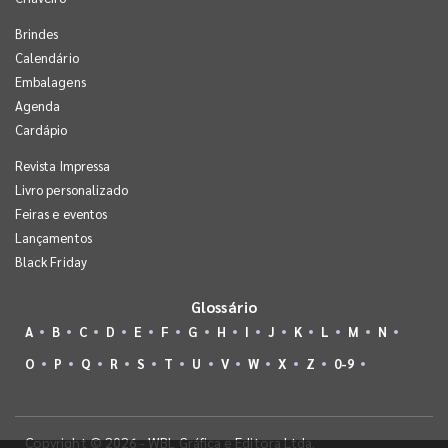
Brindes
Calendário
Embalagens
Agenda
Cardápio
Revista Impressa
Livro personalizado
Feiras e eventos
Lançamentos
Black Friday
Glossário
A
B
C
D
E
F
G
H
I
J
K
L
M
N
O
P
Q
R
S
T
U
V
W
X
Z
0-9
Copyright © 2026 - WBL Gráfica e Editora Ltda.