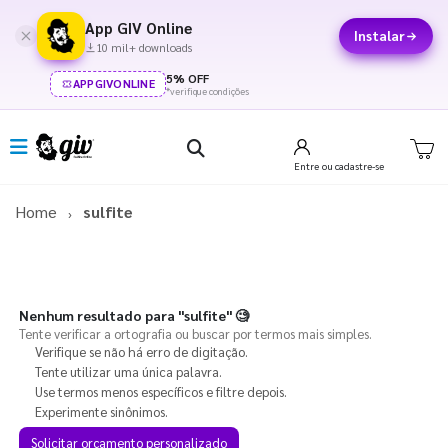
App GIV Online
Instalar
10 mil+ downloads
5% OFF
APPGIVONLINE
*verifique condições
Entre
ou cadastre-se
Home
sulfite
Nenhum resultado para
"sulfite"
🧐
Tente verificar a ortografia ou buscar por termos mais simples.
Verifique se não há erro de digitação.
Tente utilizar uma única palavra.
Use termos menos específicos e filtre depois.
Experimente sinônimos.
Solicitar orçamento personalizado