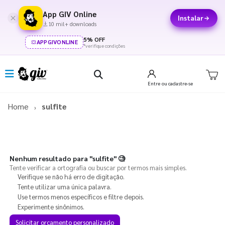
App GIV Online
Instalar
10 mil+ downloads
5% OFF
APPGIVONLINE
*verifique condições
Entre
ou cadastre-se
Home
sulfite
Nenhum resultado para
"sulfite"
🧐
Tente verificar a ortografia ou buscar por termos mais simples.
Verifique se não há erro de digitação.
Tente utilizar uma única palavra.
Use termos menos específicos e filtre depois.
Experimente sinônimos.
Solicitar orçamento personalizado