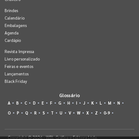
Brindes
Calendário
Embalagens
Agenda
Cardápio
Revista Impressa
Livro personalizado
Feiras e eventos
Lançamentos
Black Friday
Glossário
A
B
C
D
E
F
G
H
I
J
K
L
M
N
O
P
Q
R
S
T
U
V
W
X
Z
0-9
Copyright © 2026 - WBL Gráfica e Editora Ltda.