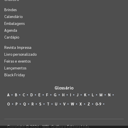
Brindes
Calendário
Embalagens
Agenda
Cardápio
Revista Impressa
Livro personalizado
Feiras e eventos
Lançamentos
Black Friday
Glossário
A
B
C
D
E
F
G
H
I
J
K
L
M
N
O
P
Q
R
S
T
U
V
W
X
Z
0-9
Copyright © 2026 - WBL Gráfica e Editora Ltda.