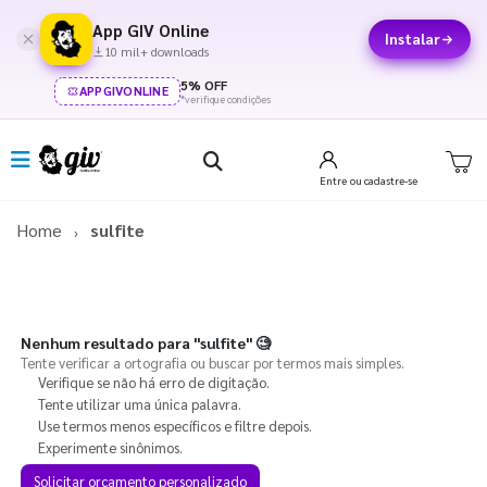
App GIV Online
Instalar
10 mil+ downloads
5% OFF
APPGIVONLINE
*verifique condições
Entre
ou cadastre-se
Home
sulfite
Nenhum resultado para
"sulfite"
🧐
Tente verificar a ortografia ou buscar por termos mais simples.
Verifique se não há erro de digitação.
Tente utilizar uma única palavra.
Use termos menos específicos e filtre depois.
Experimente sinônimos.
Solicitar orçamento personalizado