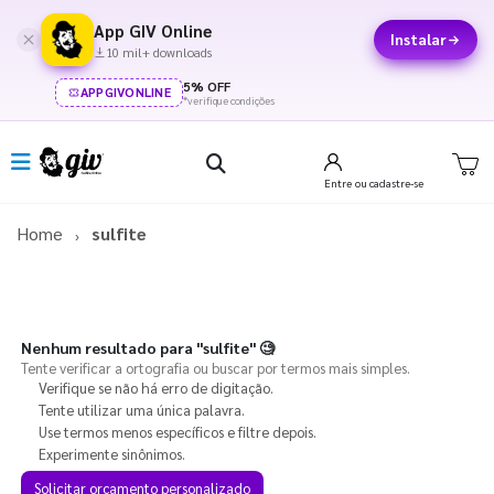
App GIV Online
Instalar
10 mil+ downloads
5% OFF
APPGIVONLINE
*verifique condições
Entre
ou cadastre-se
Home
sulfite
Nenhum resultado para
"sulfite"
🧐
Tente verificar a ortografia ou buscar por termos mais simples.
Verifique se não há erro de digitação.
Tente utilizar uma única palavra.
Use termos menos específicos e filtre depois.
Experimente sinônimos.
Solicitar orçamento personalizado