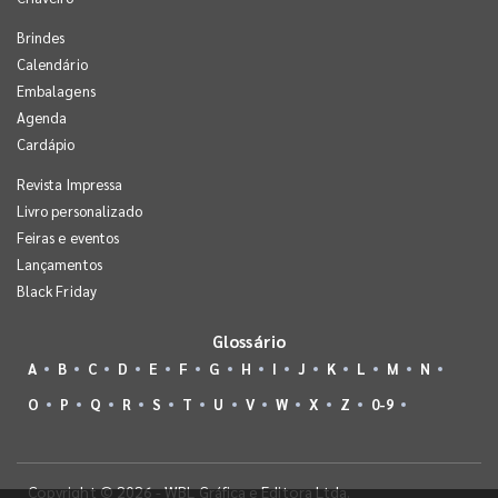
Brindes
Calendário
Embalagens
Agenda
Cardápio
Revista Impressa
Livro personalizado
Feiras e eventos
Lançamentos
Black Friday
Glossário
A
B
C
D
E
F
G
H
I
J
K
L
M
N
O
P
Q
R
S
T
U
V
W
X
Z
0-9
Copyright © 2026 - WBL Gráfica e Editora Ltda.