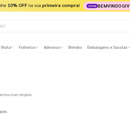
nhe
10% OFF
na sua
primeira compra
!
BEMVINDOGIV
CUPOM
 Visita
Folhetos
Adesivos
Brindes
Embalagens e Sacolas
termos mais simples.
pois.