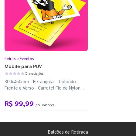
Feiras e Eventos
Móbile para PDV
(0 avaliações)
300x450mm - Retangular - Colorido
Frente e Verso - Carretel Fio de Nylon
com 100m - 4 Cantos Arredondados
R$ 99,99
/ 5 unidades
Balcões de Retirada