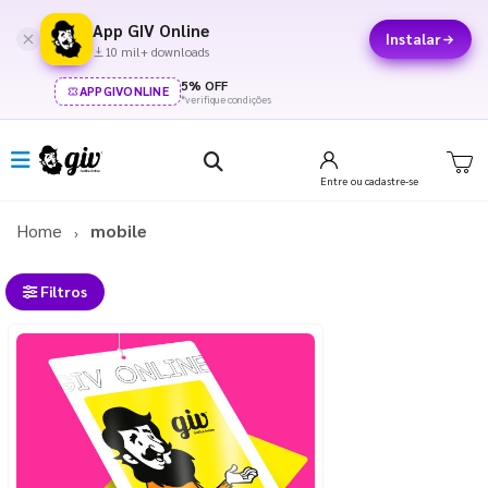
App GIV Online
Instalar
10 mil+ downloads
5% OFF
APPGIVONLINE
*verifique condições
Entre
ou cadastre-se
Home
mobile
Filtros