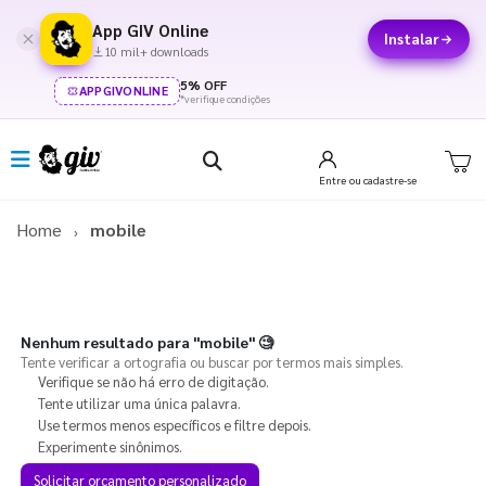
App GIV Online
Instalar
10 mil+ downloads
5% OFF
APPGIVONLINE
*verifique condições
Entre
ou cadastre-se
Home
mobile
Nenhum resultado para
"mobile"
🧐
Tente verificar a ortografia ou buscar por termos mais simples.
Verifique se não há erro de digitação.
Tente utilizar uma única palavra.
Use termos menos específicos e filtre depois.
Experimente sinônimos.
Solicitar orçamento personalizado