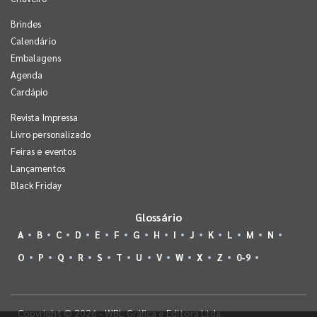
Brindes
Calendário
Embalagens
Agenda
Cardápio
Revista Impressa
Livro personalizado
Feiras e eventos
Lançamentos
Black Friday
Glossário
A
B
C
D
E
F
G
H
I
J
K
L
M
N
O
P
Q
R
S
T
U
V
W
X
Z
0-9
Copyright © 2026 - WBL Gráfica e Editora Ltda.