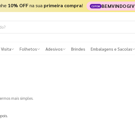
nhe
10% OFF
na sua
primeira compra
!
BEMVINDOGIV
CUPOM
 Visita
Folhetos
Adesivos
Brindes
Embalagens e Sacolas
termos mais simples.
pois.