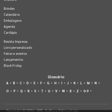
Brindes
Calendário
Embalagens
Agenda
Cardápio
Revista Impressa
Livro personalizado
Feiras e eventos
Lançamentos
Black Friday
Glossário
A
B
C
D
E
F
G
H
I
J
K
L
M
N
O
P
Q
R
S
T
U
V
W
X
Z
0-9
Copyright © 2026 - WBL Gráfica e Editora Ltda.