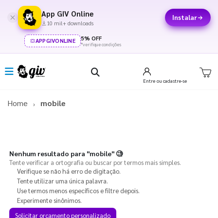
App GIV Online
Instalar
10 mil+ downloads
5% OFF
APPGIVONLINE
*verifique condições
Entre
ou cadastre-se
Home
mobile
Nenhum resultado para
"mobile"
🧐
Tente verificar a ortografia ou buscar por termos mais simples.
Verifique se não há erro de digitação.
Tente utilizar uma única palavra.
Use termos menos específicos e filtre depois.
Experimente sinônimos.
Solicitar orçamento personalizado