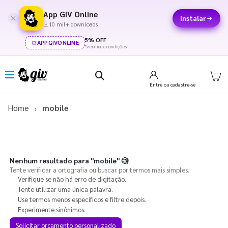
App GIV Online
Instalar
10 mil+ downloads
5% OFF
APPGIVONLINE
*verifique condições
Entre
ou cadastre-se
Home
mobile
Nenhum resultado para
"mobile"
🧐
Tente verificar a ortografia ou buscar por termos mais simples.
Verifique se não há erro de digitação.
Tente utilizar uma única palavra.
Use termos menos específicos e filtre depois.
Experimente sinônimos.
Solicitar orçamento personalizado