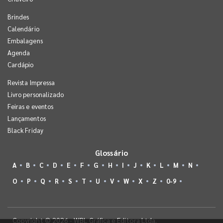
Brindes
Calendário
Embalagens
Agenda
Cardápio
Revista Impressa
Livro personalizado
Feiras e eventos
Lançamentos
Black Friday
Glossário
A
B
C
D
E
F
G
H
I
J
K
L
M
N
O
P
Q
R
S
T
U
V
W
X
Z
0-9
Copyright © 2026 - WBL Gráfica e Editora Ltda.