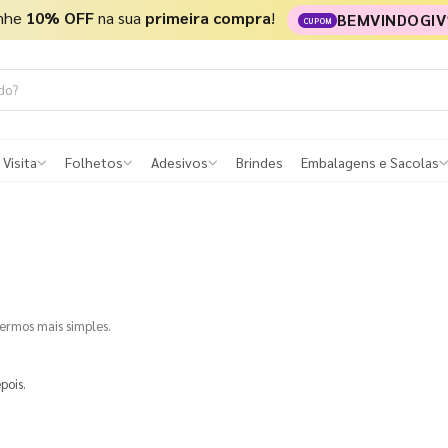
nhe
10% OFF
na sua
primeira compra
!
BEMVINDOGIV
CUPOM
 Visita
Folhetos
Adesivos
Brindes
Embalagens e Sacolas
termos mais simples.
pois.