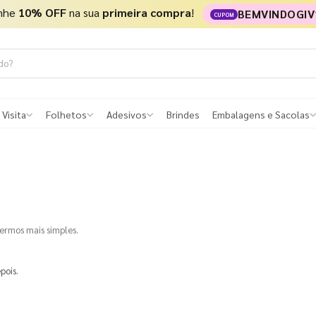
nhe
10% OFF
na sua
primeira compra
!
BEMVINDOGIV
CUPOM
 Visita
Folhetos
Adesivos
Brindes
Embalagens e Sacolas
termos mais simples.
pois.