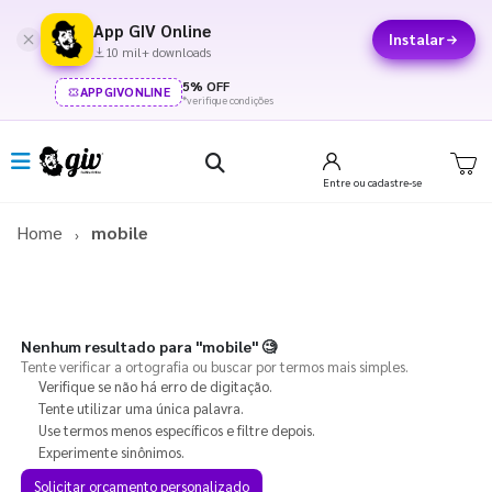
App GIV Online
Instalar
10 mil+ downloads
5% OFF
APPGIVONLINE
*verifique condições
Entre
ou cadastre-se
Home
mobile
Nenhum resultado para
"mobile"
🧐
Tente verificar a ortografia ou buscar por termos mais simples.
Verifique se não há erro de digitação.
Tente utilizar uma única palavra.
Use termos menos específicos e filtre depois.
Experimente sinônimos.
Solicitar orçamento personalizado