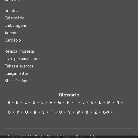
Brindes
Calendário
Embalagens
Agenda
Cardápio
Revista Impressa
Livro personalizado
Feiras e eventos
Lançamentos
Black Friday
Glossário
A
B
C
D
E
F
G
H
I
J
K
L
M
N
O
P
Q
R
S
T
U
V
W
X
Z
0-9
Copyright © 2026 - WBL Gráfica e Editora Ltda.