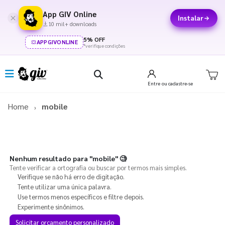
App GIV Online
Instalar
10 mil+ downloads
5% OFF
APPGIVONLINE
*verifique condições
Entre
ou cadastre-se
Home
mobile
Nenhum resultado para
"mobile"
🧐
Tente verificar a ortografia ou buscar por termos mais simples.
Verifique se não há erro de digitação.
Tente utilizar uma única palavra.
Use termos menos específicos e filtre depois.
Experimente sinônimos.
Solicitar orçamento personalizado