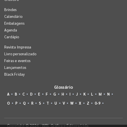
Brindes
Calendário
Embalagens
Agenda
Cardápio
Revista Impressa
Livro personalizado
Feiras e eventos
Lançamentos
Black Friday
Glossário
A
B
C
D
E
F
G
H
I
J
K
L
M
N
O
P
Q
R
S
T
U
V
W
X
Z
0-9
Copyright © 2026 - WBL Gráfica e Editora Ltda.