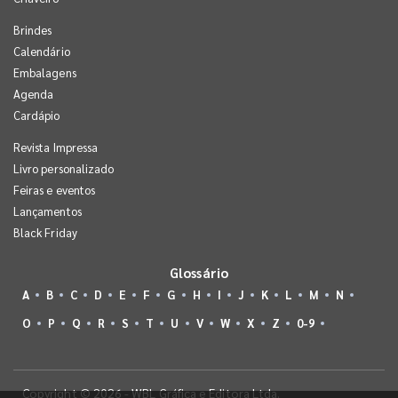
Brindes
Calendário
Embalagens
Agenda
Cardápio
Revista Impressa
Livro personalizado
Feiras e eventos
Lançamentos
Black Friday
Glossário
A
B
C
D
E
F
G
H
I
J
K
L
M
N
O
P
Q
R
S
T
U
V
W
X
Z
0-9
Copyright © 2026 - WBL Gráfica e Editora Ltda.