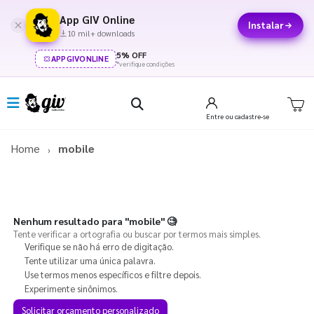
App GIV Online
Instalar
10 mil+ downloads
5% OFF
APPGIVONLINE
*verifique condições
Entre
ou cadastre-se
Home
mobile
Nenhum resultado para
"mobile"
🧐
Tente verificar a ortografia ou buscar por termos mais simples.
Verifique se não há erro de digitação.
Tente utilizar uma única palavra.
Use termos menos específicos e filtre depois.
Experimente sinônimos.
Solicitar orçamento personalizado