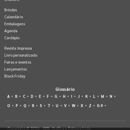
Brindes
Calendário
Embalagens
Agenda
Cardápio
Revista Impressa
Livro personalizado
Feiras e eventos
Lançamentos
Black Friday
Glossário
A
B
C
D
E
F
G
H
I
J
K
L
M
N
O
P
Q
R
S
T
U
V
W
X
Z
0-9
Copyright © 2026 - WBL Gráfica e Editora Ltda.