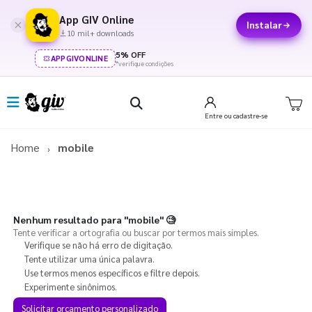
App GIV Online
Instalar
10 mil+ downloads
5% OFF
APPGIVONLINE
*verifique condições
Entre
ou cadastre-se
Home
mobile
Nenhum resultado para
"mobile"
🧐
Tente verificar a ortografia ou buscar por termos mais simples.
Verifique se não há erro de digitação.
Tente utilizar uma única palavra.
Use termos menos específicos e filtre depois.
Experimente sinônimos.
Solicitar orçamento personalizado