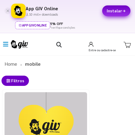
App GIV Online
Instalar
10 mil+ downloads
5% OFF
APPGIVONLINE
*verifique condições
Entre
ou cadastre-se
Home
mobile
Filtros