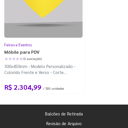
Feiras e Eventos
Móbile para PDV
(0 avaliações)
300x450mm - Modelo Personalizado -
Colorido Frente e Verso - Corte
Personalizado - Carretel Fio de Nylon
com 100m
R$ 2.304,99
/ 500 unidades
Balcões de Retirada
Revisão de Arquivo