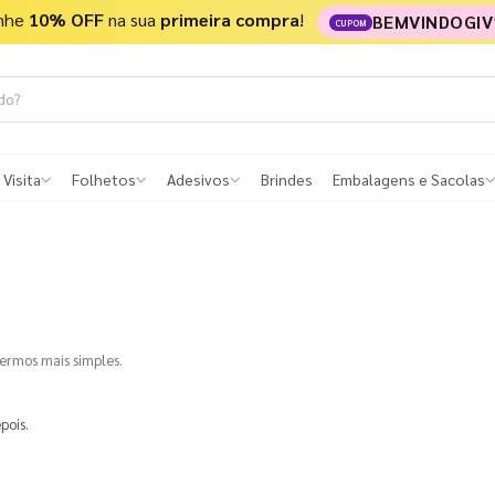
nhe
10% OFF
na sua
primeira compra
!
BEMVINDOGIV
CUPOM
 Visita
Folhetos
Adesivos
Brindes
Embalagens e Sacolas
termos mais simples.
pois.