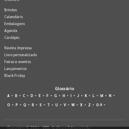
Brindes
Calendário
Embalagens
Agenda
Cardápio
Revista Impressa
Livro personalizado
Feiras e eventos
Lançamentos
Black Friday
Glossário
A
B
C
D
E
F
G
H
I
J
K
L
M
N
O
P
Q
R
S
T
U
V
W
X
Z
0-9
Copyright © 2026 - WBL Gráfica e Editora Ltda.