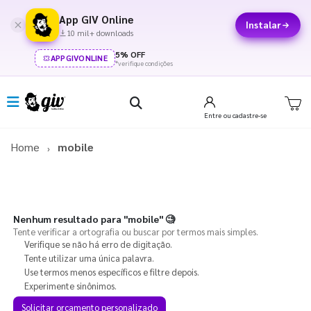
App GIV Online
Instalar
10 mil+ downloads
5% OFF
APPGIVONLINE
*verifique condições
Entre
ou cadastre-se
Home
mobile
Nenhum resultado para
"mobile"
🧐
Tente verificar a ortografia ou buscar por termos mais simples.
Verifique se não há erro de digitação.
Tente utilizar uma única palavra.
Use termos menos específicos e filtre depois.
Experimente sinônimos.
Solicitar orçamento personalizado