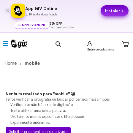
App GIV Online
Instalar
10 mil+ downloads
5% OFF
APPGIVONLINE
*verifique condições
Entre
ou cadastre-se
Home
mobile
Nenhum resultado para
"mobile"
🧐
Tente verificar a ortografia ou buscar por termos mais simples.
Verifique se não há erro de digitação.
Tente utilizar uma única palavra.
Use termos menos específicos e filtre depois.
Experimente sinônimos.
Solicitar orçamento personalizado