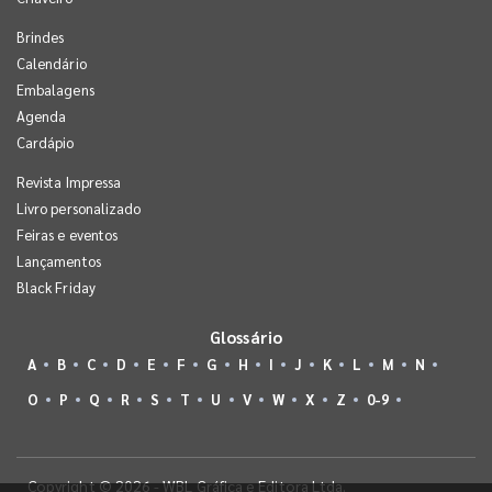
Brindes
Calendário
Embalagens
Agenda
Cardápio
Revista Impressa
Livro personalizado
Feiras e eventos
Lançamentos
Black Friday
Glossário
A
B
C
D
E
F
G
H
I
J
K
L
M
N
O
P
Q
R
S
T
U
V
W
X
Z
0-9
Copyright © 2026 - WBL Gráfica e Editora Ltda.