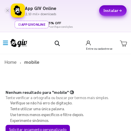
App GIV Online
Instalar
10 mil+ downloads
5% OFF
APPGIVONLINE
*verifique condições
Entre
ou cadastre-se
Home
mobile
Nenhum resultado para
"mobile"
🧐
Tente verificar a ortografia ou buscar por termos mais simples.
Verifique se não há erro de digitação.
Tente utilizar uma única palavra.
Use termos menos específicos e filtre depois.
Experimente sinônimos.
Solicitar orçamento personalizado