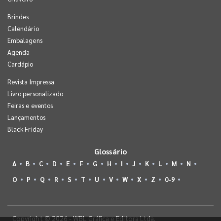
Brindes
Calendário
Embalagens
Agenda
Cardápio
Revista Impressa
Livro personalizado
Feiras e eventos
Lançamentos
Black Friday
Glossário
A
B
C
D
E
F
G
H
I
J
K
L
M
N
O
P
Q
R
S
T
U
V
W
X
Z
0-9
Copyright © 2026 - WBL Gráfica e Editora Ltda.