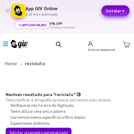
App GIV Online
Instalar
10 mil+ downloads
5% OFF
APPGIVONLINE
*verifique condições
Entre
ou cadastre-se
Home
reciclato
Nenhum resultado para
"reciclato"
🧐
Tente verificar a ortografia ou buscar por termos mais simples.
Verifique se não há erro de digitação.
Tente utilizar uma única palavra.
Use termos menos específicos e filtre depois.
Experimente sinônimos.
Solicitar orçamento personalizado