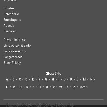
Brindes
Calendário
Embalagens
Agenda
Cardápio
Revista Impressa
Livro personalizado
Feiras e eventos
Lançamentos
Black Friday
Glossário
A
B
C
D
E
F
G
H
I
J
K
L
M
N
O
P
Q
R
S
T
U
V
W
X
Z
0-9
Copyright © 2026 - WBL Gráfica e Editora Ltda.