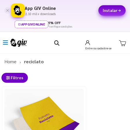
App GIV Online
Instalar
10 mil+ downloads
5% OFF
APPGIVONLINE
*verifique condições
Entre
ou cadastre-se
Home
reciclato
Filtros