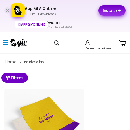
App GIV Online
Instalar
10 mil+ downloads
5% OFF
APPGIVONLINE
*verifique condições
Entre
ou cadastre-se
Home
reciclato
Filtros