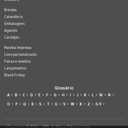
Brindes
Calendário
Embalagens
Agenda
Cardápio
Revista Impressa
Livro personalizado
Feiras e eventos
Lançamentos
Black Friday
Glossário
A
B
C
D
E
F
G
H
I
J
K
L
M
N
O
P
Q
R
S
T
U
V
W
X
Z
0-9
Copyright © 2026 - WBL Gráfica e Editora Ltda.