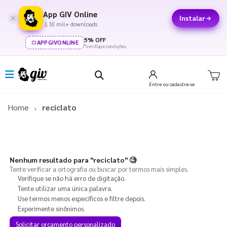
App GIV Online
Instalar
10 mil+ downloads
5% OFF
APPGIVONLINE
*verifique condições
Entre
ou cadastre-se
Home
reciclato
Nenhum resultado para
"reciclato"
🧐
Tente verificar a ortografia ou buscar por termos mais simples.
Verifique se não há erro de digitação.
Tente utilizar uma única palavra.
Use termos menos específicos e filtre depois.
Experimente sinônimos.
Solicitar orçamento personalizado