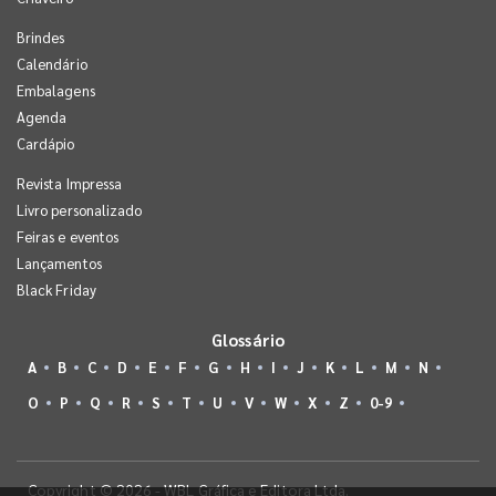
Brindes
Calendário
Embalagens
Agenda
Cardápio
Revista Impressa
Livro personalizado
Feiras e eventos
Lançamentos
Black Friday
Glossário
A
B
C
D
E
F
G
H
I
J
K
L
M
N
O
P
Q
R
S
T
U
V
W
X
Z
0-9
Copyright © 2026 - WBL Gráfica e Editora Ltda.