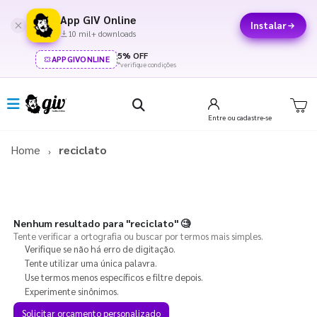
App GIV Online
Instalar
10 mil+ downloads
5% OFF
APPGIVONLINE
*verifique condições
Entre
ou cadastre-se
Home
reciclato
Nenhum resultado para
"reciclato"
🧐
Tente verificar a ortografia ou buscar por termos mais simples.
Verifique se não há erro de digitação.
Tente utilizar uma única palavra.
Use termos menos específicos e filtre depois.
Experimente sinônimos.
Solicitar orçamento personalizado