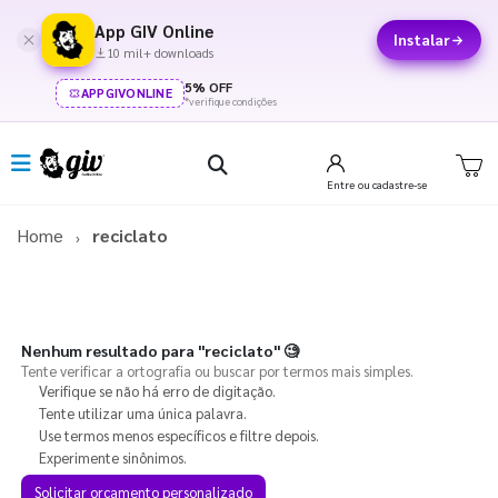
App GIV Online
Instalar
10 mil+ downloads
5% OFF
APPGIVONLINE
*verifique condições
Entre
ou cadastre-se
Home
reciclato
Nenhum resultado para
"reciclato"
🧐
Tente verificar a ortografia ou buscar por termos mais simples.
Verifique se não há erro de digitação.
Tente utilizar uma única palavra.
Use termos menos específicos e filtre depois.
Experimente sinônimos.
Solicitar orçamento personalizado