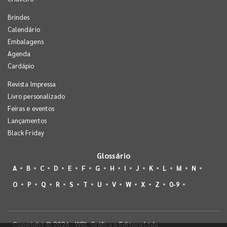
Brindes
Calendário
Embalagens
Agenda
Cardápio
Revista Impressa
Livro personalizado
Feiras e eventos
Lançamentos
Black Friday
Glossário
A
B
C
D
E
F
G
H
I
J
K
L
M
N
O
P
Q
R
S
T
U
V
W
X
Z
0-9
Copyright © 2026 - WBL Gráfica e Editora Ltda.