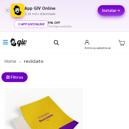
App GIV Online
Instalar
10 mil+ downloads
5% OFF
APPGIVONLINE
*verifique condições
Entre
ou cadastre-se
Home
reciclato
Filtros