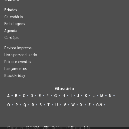
Brindes
Calendário
Embalagens
Agenda
Cardápio
Revista Impressa
Livro personalizado
Feiras e eventos
Lançamentos
Black Friday
Glossário
A
B
C
D
E
F
G
H
I
J
K
L
M
N
O
P
Q
R
S
T
U
V
W
X
Z
0-9
Copyright © 2026 - WBL Gráfica e Editora Ltda.