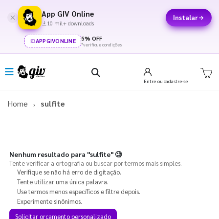
App GIV Online
Instalar
10 mil+ downloads
5% OFF
APPGIVONLINE
*verifique condições
Entre
ou cadastre-se
Home
sulfite
Nenhum resultado para
"sulfite"
🧐
Tente verificar a ortografia ou buscar por termos mais simples.
Verifique se não há erro de digitação.
Tente utilizar uma única palavra.
Use termos menos específicos e filtre depois.
Experimente sinônimos.
Solicitar orçamento personalizado