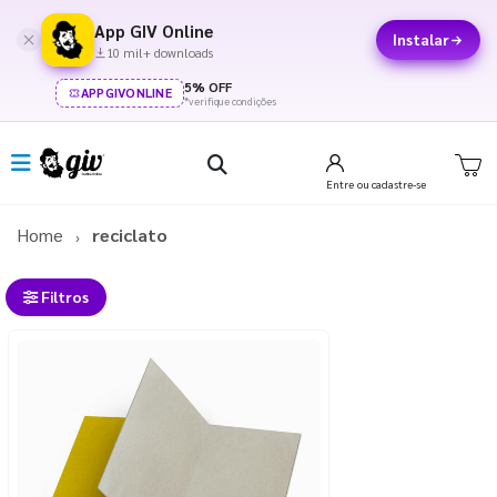
App GIV Online
Instalar
10 mil+ downloads
5% OFF
APPGIVONLINE
*verifique condições
Entre
ou cadastre-se
Home
reciclato
Filtros