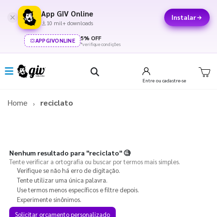
App GIV Online
Instalar
10 mil+ downloads
5% OFF
APPGIVONLINE
*verifique condições
Entre
ou cadastre-se
Home
reciclato
Nenhum resultado para
"reciclato"
🧐
Tente verificar a ortografia ou buscar por termos mais simples.
Verifique se não há erro de digitação.
Tente utilizar uma única palavra.
Use termos menos específicos e filtre depois.
Experimente sinônimos.
Solicitar orçamento personalizado