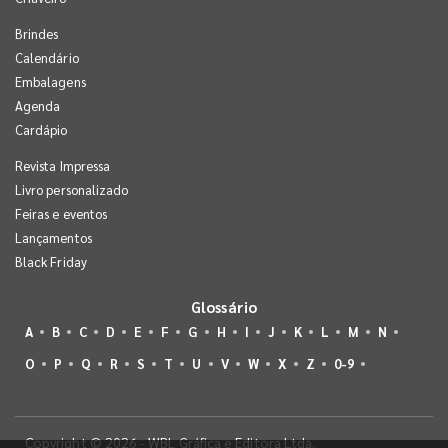
Brindes
Calendário
Embalagens
Agenda
Cardápio
Revista Impressa
Livro personalizado
Feiras e eventos
Lançamentos
Black Friday
Glossário
A
B
C
D
E
F
G
H
I
J
K
L
M
N
O
P
Q
R
S
T
U
V
W
X
Z
0-9
Copyright © 2026 - WBL Gráfica e Editora Ltda.