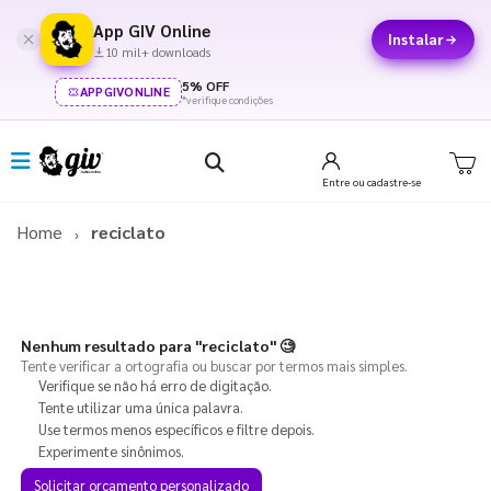
App GIV Online
Instalar
10 mil+ downloads
5% OFF
APPGIVONLINE
*verifique condições
Entre
ou cadastre-se
Home
reciclato
Nenhum resultado para
"reciclato"
🧐
Tente verificar a ortografia ou buscar por termos mais simples.
Verifique se não há erro de digitação.
Tente utilizar uma única palavra.
Use termos menos específicos e filtre depois.
Experimente sinônimos.
Solicitar orçamento personalizado