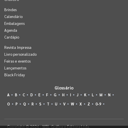
Brindes
Calendário
Embalagens
Agenda
Cardápio
Revista Impressa
Livro personalizado
Feiras e eventos
Lançamentos
Black Friday
Glossário
A
B
C
D
E
F
G
H
I
J
K
L
M
N
O
P
Q
R
S
T
U
V
W
X
Z
0-9
Copyright © 2026 - WBL Gráfica e Editora Ltda.