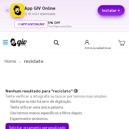
App GIV Online
Instalar
10 mil+ downloads
5% OFF
APPGIVONLINE
*verifique condições
Entre
ou cadastre-se
Home
reciclato
Nenhum resultado para
"reciclato"
🧐
Tente verificar a ortografia ou buscar por termos mais simples.
Verifique se não há erro de digitação.
Tente utilizar uma única palavra.
Use termos menos específicos e filtre depois.
Experimente sinônimos.
Solicitar orçamento personalizado