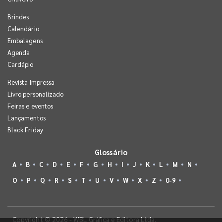
Brindes
Calendário
Embalagens
Agenda
Cardápio
Revista Impressa
Livro personalizado
Feiras e eventos
Lançamentos
Black Friday
Glossário
A
B
C
D
E
F
G
H
I
J
K
L
M
N
O
P
Q
R
S
T
U
V
W
X
Z
0-9
Copyright © 2026 - WBL Gráfica e Editora Ltda.