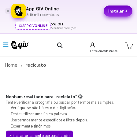
App GIV Online
Instalar
10 mil+ downloads
5% OFF
APPGIVONLINE
*verifique condições
Entre
ou cadastre-se
Home
reciclato
Nenhum resultado para
"reciclato"
🧐
Tente verificar a ortografia ou buscar por termos mais simples.
Verifique se não há erro de digitação.
Tente utilizar uma única palavra.
Use termos menos específicos e filtre depois.
Experimente sinônimos.
Solicitar orçamento personalizado