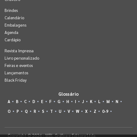
Brindes
Calendário
Embalagens
Agenda
Cardápio
Revista Impressa
Livro personalizado
Feiras e eventos
Lançamentos
Black Friday
Glossário
A
B
C
D
E
F
G
H
I
J
K
L
M
N
O
P
Q
R
S
T
U
V
W
X
Z
0-9
Copyright © 2026 - WBL Gráfica e Editora Ltda.