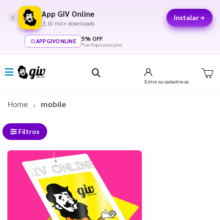
App GIV Online
Instalar
10 mil+ downloads
5% OFF
APPGIVONLINE
*verifique condições
Entre
ou cadastre-se
Home
mobile
Filtros