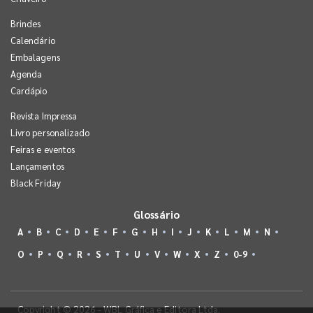
Brindes
Calendário
Embalagens
Agenda
Cardápio
Revista Impressa
Livro personalizado
Feiras e eventos
Lançamentos
Black Friday
Glossário
A
B
C
D
E
F
G
H
I
J
K
L
M
N
O
P
Q
R
S
T
U
V
W
X
Z
0-9
Copyright © 2026 - WBL Gráfica e Editora Ltda.