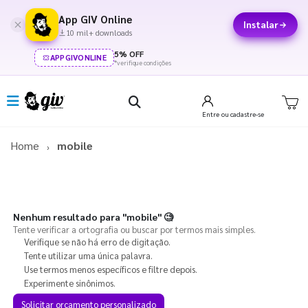
App GIV Online
Instalar
10 mil+ downloads
5% OFF
APPGIVONLINE
*verifique condições
Entre
ou cadastre-se
Home
mobile
Nenhum resultado para
"mobile"
🧐
Tente verificar a ortografia ou buscar por termos mais simples.
Verifique se não há erro de digitação.
Tente utilizar uma única palavra.
Use termos menos específicos e filtre depois.
Experimente sinônimos.
Solicitar orçamento personalizado