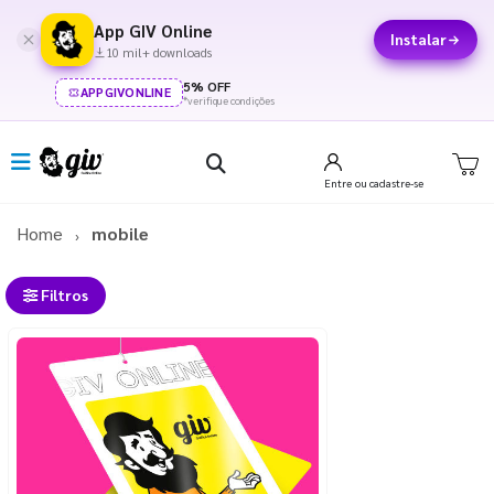
App GIV Online
Instalar
10 mil+ downloads
5% OFF
APPGIVONLINE
*verifique condições
Entre
ou cadastre-se
Home
mobile
Filtros