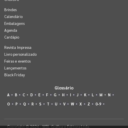
Brindes
Calendário
Embalagens
Agenda
Cardápio
Revista Impressa
Livro personalizado
Feiras e eventos
Lançamentos
Black Friday
Glossário
A
B
C
D
E
F
G
H
I
J
K
L
M
N
O
P
Q
R
S
T
U
V
W
X
Z
0-9
Copyright © 2026 - WBL Gráfica e Editora Ltda.