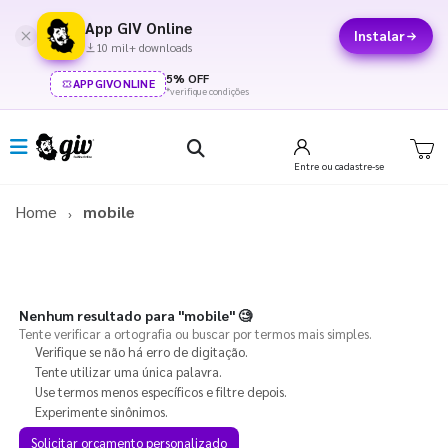
App GIV Online
Instalar
10 mil+ downloads
5% OFF
APPGIVONLINE
*verifique condições
Entre
ou cadastre-se
Home
mobile
Nenhum resultado para
"mobile"
🧐
Tente verificar a ortografia ou buscar por termos mais simples.
Verifique se não há erro de digitação.
Tente utilizar uma única palavra.
Use termos menos específicos e filtre depois.
Experimente sinônimos.
Solicitar orçamento personalizado