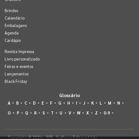
Brindes
Calendário
Embalagens
Agenda
Cardápio
Revista Impressa
Livro personalizado
Feiras e eventos
Lançamentos
Black Friday
Glossário
A
B
C
D
E
F
G
H
I
J
K
L
M
N
O
P
Q
R
S
T
U
V
W
X
Z
0-9
Copyright © 2026 - WBL Gráfica e Editora Ltda.