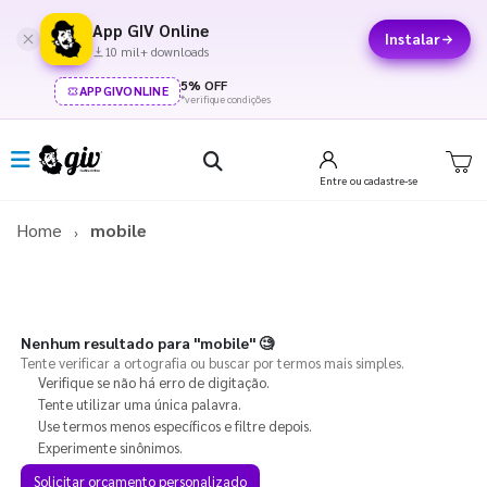
App GIV Online
Instalar
10 mil+ downloads
5% OFF
APPGIVONLINE
*verifique condições
Entre
ou cadastre-se
Home
mobile
Nenhum resultado para
"mobile"
🧐
Tente verificar a ortografia ou buscar por termos mais simples.
Verifique se não há erro de digitação.
Tente utilizar uma única palavra.
Use termos menos específicos e filtre depois.
Experimente sinônimos.
Solicitar orçamento personalizado