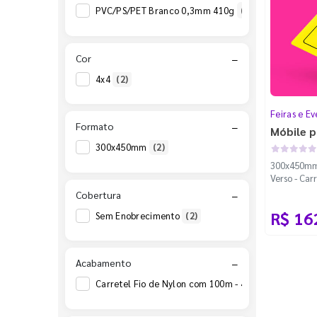
PVC/PS/PET Branco 0,3mm 410g
(1)
Cor
−
4x4
(2)
Feiras e Ev
Formato
−
Móbile p
300x450mm
(2)
300x450mm 
Verso - Car
Cantos Ar
Cobertura
−
R$ 16
Sem Enobrecimento
(2)
Acabamento
−
Carretel Fio de Nylon com 100m - 4 Cantos Arredo