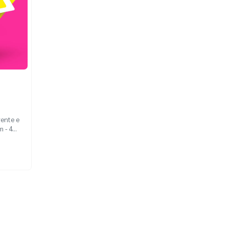
rente e
m - 4