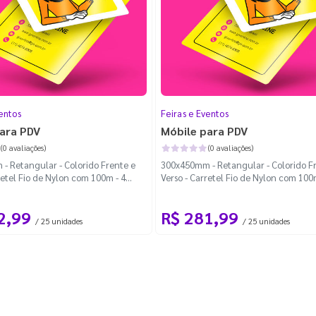
entos
Feiras e Eventos
ara PDV
Móbile para PDV
(0 avaliações)
(0 avaliações)
- Retangular - Colorido Frente e
300x450mm - Retangular - Colorido F
retel Fio de Nylon com 100m - 4
Verso - Carretel Fio de Nylon com 100
redondados
Cantos Arredondados
2,99
R$ 281,99
/ 25 unidades
/ 25 unidades
ndados
(2)