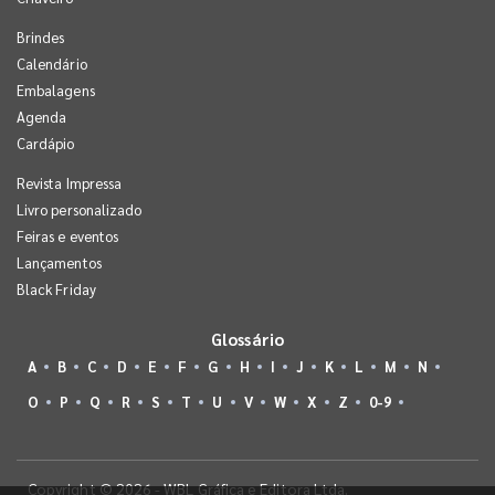
Brindes
Calendário
Embalagens
Agenda
Cardápio
Revista Impressa
Livro personalizado
Feiras e eventos
Lançamentos
Black Friday
Glossário
A
B
C
D
E
F
G
H
I
J
K
L
M
N
O
P
Q
R
S
T
U
V
W
X
Z
0-9
Copyright © 2026 - WBL Gráfica e Editora Ltda.