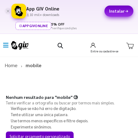
App GIV Online
Instalar
10 mil+ downloads
5% OFF
APPGIVONLINE
*verifique condições
Entre
ou cadastre-se
Home
mobile
Nenhum resultado para
"mobile"
🧐
Tente verificar a ortografia ou buscar por termos mais simples.
Verifique se não há erro de digitação.
Tente utilizar uma única palavra.
Use termos menos específicos e filtre depois.
Experimente sinônimos.
Solicitar orçamento personalizado