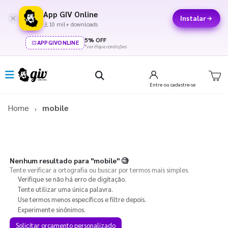
App GIV Online
Instalar
10 mil+ downloads
5% OFF
APPGIVONLINE
*verifique condições
Entre
ou cadastre-se
Home
mobile
Nenhum resultado para
"mobile"
🧐
Tente verificar a ortografia ou buscar por termos mais simples.
Verifique se não há erro de digitação.
Tente utilizar uma única palavra.
Use termos menos específicos e filtre depois.
Experimente sinônimos.
Solicitar orçamento personalizado