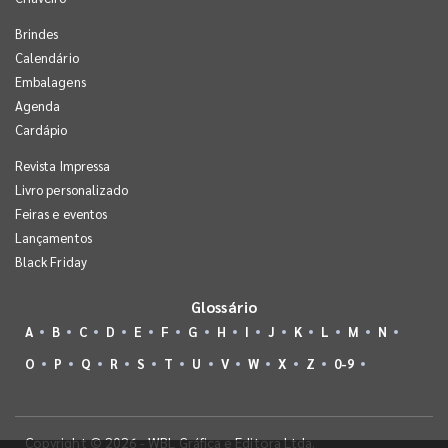
Brindes
Calendário
Embalagens
Agenda
Cardápio
Revista Impressa
Livro personalizado
Feiras e eventos
Lançamentos
Black Friday
Glossário
A
B
C
D
E
F
G
H
I
J
K
L
M
N
O
P
Q
R
S
T
U
V
W
X
Z
0-9
Copyright © 2026 - WBL Gráfica e Editora Ltda.