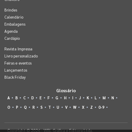
Brindes
Calendário
Embalagens
Agenda
Cardápio
Revista Impressa
Livro personalizado
Feiras e eventos
Lançamentos
Black Friday
Glossário
A
B
C
D
E
F
G
H
I
J
K
L
M
N
O
P
Q
R
S
T
U
V
W
X
Z
0-9
Copyright © 2026 - WBL Gráfica e Editora Ltda.