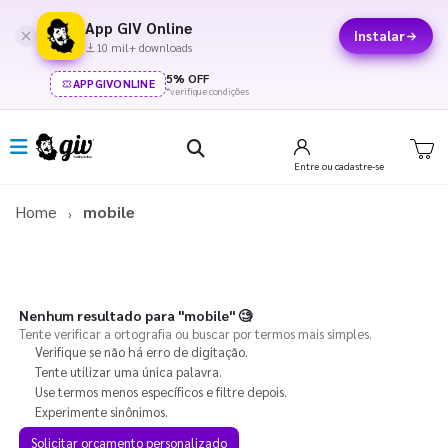
App GIV Online
Instalar
10 mil+ downloads
5% OFF
APPGIVONLINE
*verifique condições
Entre
ou cadastre-se
Home
mobile
Nenhum resultado para
"mobile"
🧐
Tente verificar a ortografia ou buscar por termos mais simples.
Verifique se não há erro de digitação.
Tente utilizar uma única palavra.
Use termos menos específicos e filtre depois.
Experimente sinônimos.
Solicitar orçamento personalizado