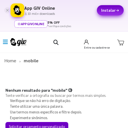
App GIV Online
Instalar
10 mil+ downloads
5% OFF
APPGIVONLINE
*verifique condições
Entre
ou cadastre-se
Home
mobile
Nenhum resultado para
"mobile"
🧐
Tente verificar a ortografia ou buscar por termos mais simples.
Verifique se não há erro de digitação.
Tente utilizar uma única palavra.
Use termos menos específicos e filtre depois.
Experimente sinônimos.
Solicitar orçamento personalizado