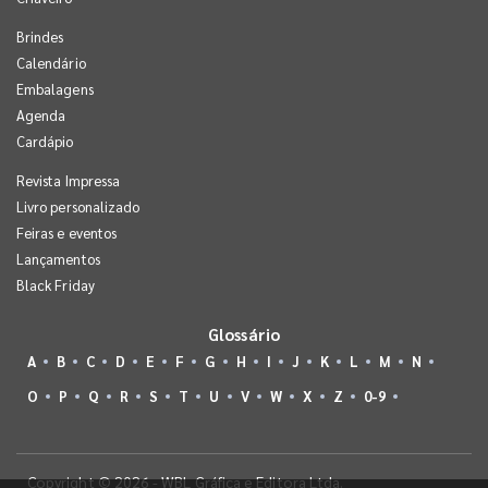
Brindes
Calendário
Embalagens
Agenda
Cardápio
Revista Impressa
Livro personalizado
Feiras e eventos
Lançamentos
Black Friday
Glossário
A
B
C
D
E
F
G
H
I
J
K
L
M
N
O
P
Q
R
S
T
U
V
W
X
Z
0-9
Copyright © 2026 - WBL Gráfica e Editora Ltda.