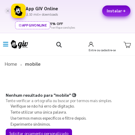
App GIV Online
Instalar
10 mil+ downloads
5% OFF
APPGIVONLINE
*verifique condições
Entre
ou cadastre-se
Home
mobile
Nenhum resultado para
"mobile"
🧐
Tente verificar a ortografia ou buscar por termos mais simples.
Verifique se não há erro de digitação.
Tente utilizar uma única palavra.
Use termos menos específicos e filtre depois.
Experimente sinônimos.
Solicitar orçamento personalizado