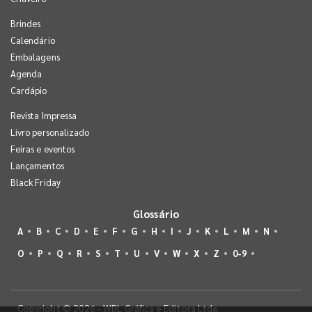
Brindes
Calendário
Embalagens
Agenda
Cardápio
Revista Impressa
Livro personalizado
Feiras e eventos
Lançamentos
Black Friday
Glossário
A
B
C
D
E
F
G
H
I
J
K
L
M
N
O
P
Q
R
S
T
U
V
W
X
Z
0-9
Copyright © 2026 - WBL Gráfica e Editora Ltda.