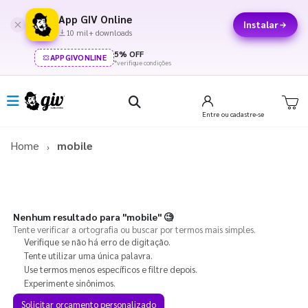
App GIV Online
Instalar
10 mil+ downloads
5% OFF
APPGIVONLINE
*verifique condições
Entre
ou cadastre-se
Home
mobile
Nenhum resultado para
"mobile"
🧐
Tente verificar a ortografia ou buscar por termos mais simples.
Verifique se não há erro de digitação.
Tente utilizar uma única palavra.
Use termos menos específicos e filtre depois.
Experimente sinônimos.
Solicitar orçamento personalizado