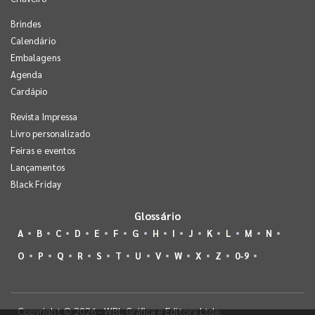
Brindes
Calendário
Embalagens
Agenda
Cardápio
Revista Impressa
Livro personalizado
Feiras e eventos
Lançamentos
Black Friday
Glossário
A
B
C
D
E
F
G
H
I
J
K
L
M
N
O
P
Q
R
S
T
U
V
W
X
Z
0-9
Copyright © 2026 - WBL Gráfica e Editora Ltda.