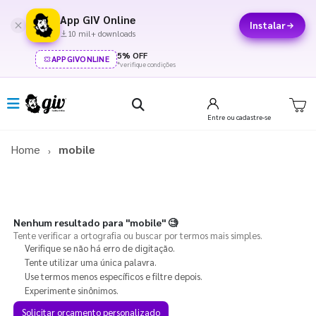
App GIV Online
Instalar
10 mil+ downloads
5% OFF
APPGIVONLINE
*verifique condições
Entre
ou cadastre-se
Home
mobile
Nenhum resultado para
"mobile"
🧐
Tente verificar a ortografia ou buscar por termos mais simples.
Verifique se não há erro de digitação.
Tente utilizar uma única palavra.
Use termos menos específicos e filtre depois.
Experimente sinônimos.
Solicitar orçamento personalizado