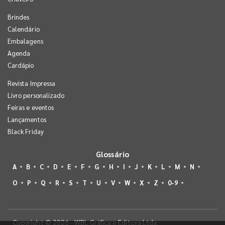
Brindes
Calendário
Embalagens
Agenda
Cardápio
Revista Impressa
Livro personalizado
Feiras e eventos
Lançamentos
Black Friday
Glossário
A
B
C
D
E
F
G
H
I
J
K
L
M
N
O
P
Q
R
S
T
U
V
W
X
Z
0-9
Copyright © 2026 - WBL Gráfica e Editora Ltda.