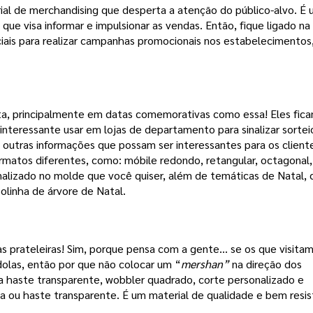
al de merchandising que desperta a atenção do público-alvo. É 
que visa informar e impulsionar as vendas. Então, fique ligado na 
iais para realizar campanhas promocionais nos estabelecimentos,
ita, principalmente em datas comemorativas como essa! Eles fica
teressante usar em lojas de departamento para sinalizar sorteio
outras informações que possam ser interessantes para os cliente
matos diferentes, como: móbile redondo, retangular, octagonal,
alizado no molde que você quiser, além de temáticas de Natal,
bolinha de árvore de Natal.
nas prateleiras! Sim, porque pensa com a gente… se os que visitam 
ndolas, então por que não colocar um “
mershan” 
na direção dos 
 haste transparente, wobbler quadrado, corte personalizado e
 ou haste transparente. É um material de qualidade e bem resi