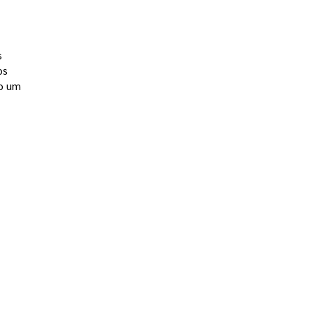
 
s 
do um