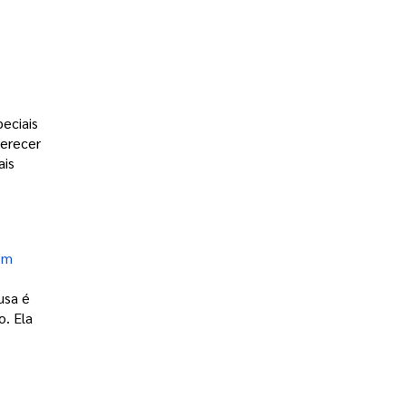
ciais 
erecer 
is 
om
sa é 
. Ela 