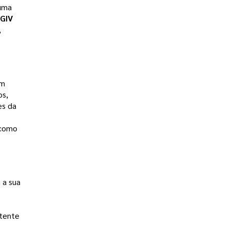
uma 
GIV 
 
m 
s, 
s da 
 como
a sua 
stente