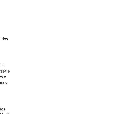
 dos 
 a 
fset e 
es e
ara o
dos 