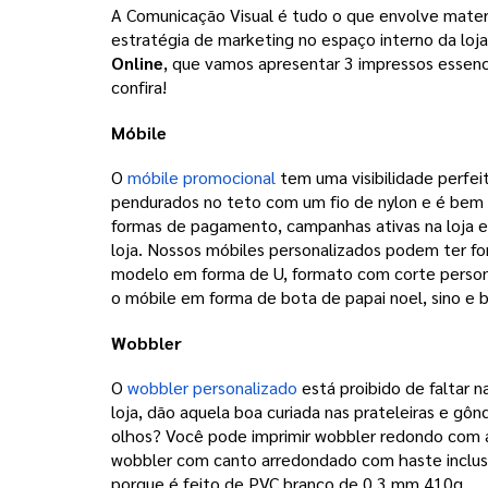
A Comunicação Visual é tudo o que envolve materi
estratégia de marketing no espaço interno da loja 
Online
, que vamos apresentar 3 impressos essenc
confira! 
Móbile
O
 móbile promocional 
tem uma visibilidade perfe
pendurados no teto com um fio de nylon e é bem in
formas de pagamento, campanhas ativas na loja e 
loja. 
Nossos móbiles personalizados podem ter for
modelo em forma de U, formato com corte person
o móbile em forma de bota de papai noel, sino e 
Wobbler
O 
wobbler personalizado
 está proibido de faltar 
loja, dão aquela boa curiada nas prateleiras e gô
olhos? 
Você pode imprimir wobbler redondo com a
wobbler com canto arredondado com haste inclusa
porque é feito de PVC branco de 0,3 mm 410g.