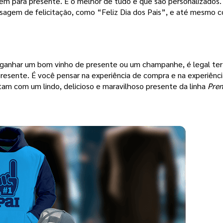
em para presente. E o melhor de tudo é que são personalizados.
agem de felicitação, como “Feliz Dia dos Pais”, e até mesmo c
 ganhar um bom vinho de presente ou um champanhe, é legal ter 
esente. É você pensar na experiência de compra e na experiênci
m com um lindo, delicioso e maravilhoso presente da linha 
Pre