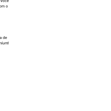
 Você 
om o 
a de 
mium
! 